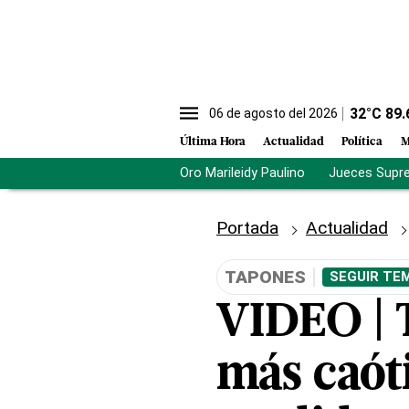
32
°C
89.
06 de agosto del 2026
Última Hora
Actualidad
Política
M
Oro Marileidy Paulino
Jueces Supr
Portada
Actualidad
TAPONES
SEGUIR TE
VIDEO | T
más caót