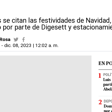
 se citan las festividades de Navidad,
 por parte de Digesett y estacionami
 Rosa
l
-
dic. 08, 2023 | 12:02 a. m.
EN P
POLÍ
Luis
part
Abel
DEP
Domi
por 