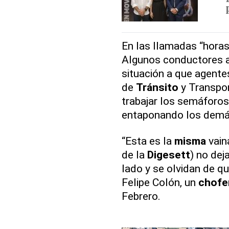
En las llamadas “horas
Algunos conductores a
situación a que agente
de
Tránsito
y Transpor
trabajar los semáforos
entaponando los dem
“Esta es la
misma
vain
de la
Digesett
) no dej
lado y se olvidan de q
Felipe Colón, un
chofe
Febrero.