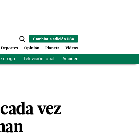
Cambiar a edición USA
Deportes
Opinión
Planeta
Videos
e droga
Televisión local
Accidente Los Ríos
Fuerza antipand
 cada vez
oman