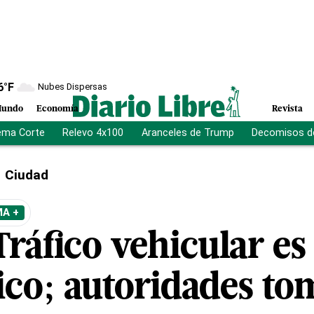
6
°F
Nubes Dispersas
undo
Economía
Revista
ema Corte
Relevo 4x100
Aranceles de Trump
Decomisos d
Ciudad
MA +
ráfico vehicular es
ico; autoridades t