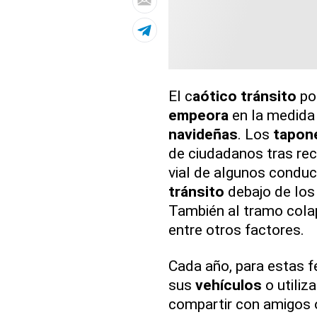
El c
aótico
tránsito
por
empeora
en la medida
navideñas
. Los
tapon
de ciudadanos tras reci
vial de algunos conduc
tránsito
debajo de los
También al tramo col
entre otros factores.
Cada año, para estas f
sus
vehículos
o utiliz
compartir con amigos o