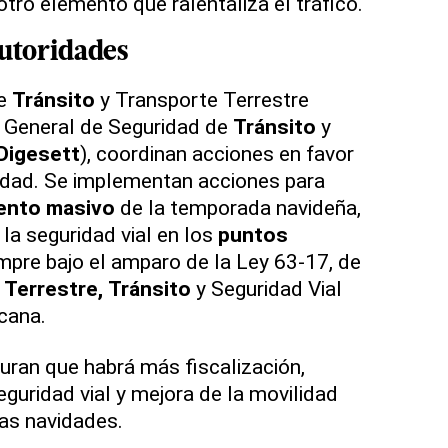
otro elemento que ralentaliza el tráfico.
autoridades
de
Tránsito
y Transporte Terrestre
ón General de Seguridad de
Tránsito
y
Digesett
), coordinan acciones en favor
idad. Se implementan acciones para
ento masivo
de la temporada navideña,
la seguridad vial en los
puntos
empre bajo el amparo de la Ley 63-17, de
 Terrestre,
Tránsito
y Seguridad Vial
cana.
ran que habrá más fiscalización,
guridad vial y mejora de la movilidad
as navidades.