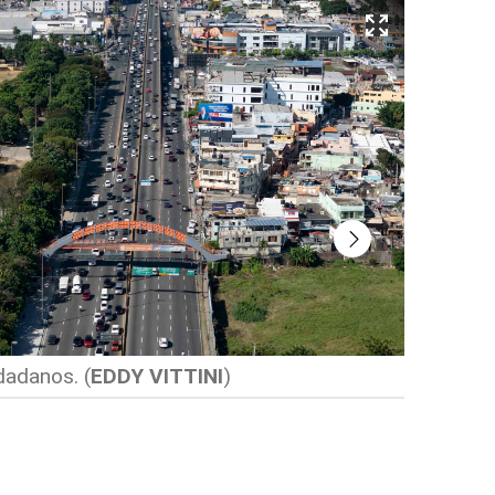
udadanos.
(
EDDY VITTINI
)
Intersec