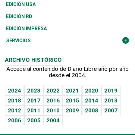
Reportajes
África
Vivienda
Buena Vida
Ciclismo
En Directo
Tecnología
Economía
EDICIÓN USA
Ocenanía
Telecom.
Sociales
Tenis
El Espía
Historia
Revista
EDICIÓN RD
Caribe
Global y variable
Novedades
Olimpismo
Noticiero Poteleche
Martes de tecnología
Deportes
EDICIÓN IMPRESA
Resto del mundo
Economía personal
Podcast Arte Libre
Más deportes
Columnistas
Cambio climático
Opinión
SERVICIOS
Macroeconomía
Mi mascota
Resultados deportivos
Lecturas
Planeta
Efemérides
ARCHIVO HISTÓRICO
Hablando con el pediatra
Línea de hit
Más firmas
Hecho en casa
Cumpleaños
Accede al contenido de Diario Libre año por año
desde el 2004.
Diario de nutrición
BRV
Mundo gamer
RSS
Vida y familia
TBT Deportivo
Guía del dinero
Horóscopos
2024
2023
2022
2021
2020
2019
Eñe
2018
2017
2016
2015
2014
2013
Crucigramas
2012
2011
2010
2009
2008
2007
Celebrando la vida
2006
2005
2004
Sin complejos