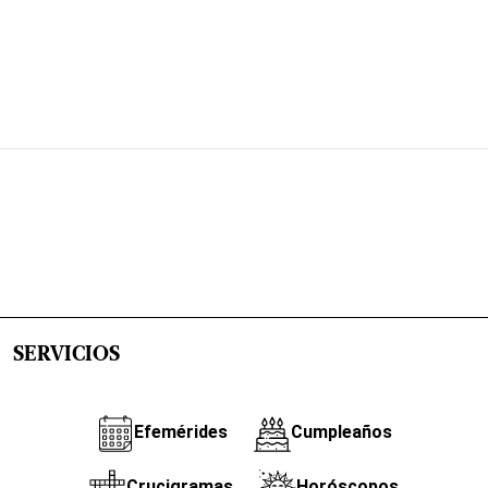
SERVICIOS
Efemérides
Cumpleaños
Crucigramas
Horóscopos