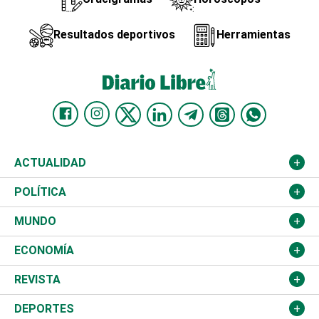
Resultados deportivos
Herramientas
ACTUALIDAD
Nacional
POLÍTICA
Ciudad
Partidos
MUNDO
Educación
JCE
Estados Unidos
ECONOMÍA
Salud
TSE
América Latina
Finanzas
REVISTA
Justicia
Congreso Nacional
Haití
Turismo
Música
DEPORTES