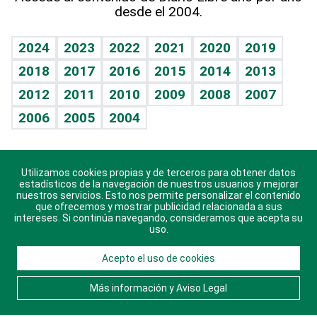
desde el 2004.
Diario de nutrición
BRV
Mundo gamer
RSS
Vida y familia
TBT Deportivo
Guía del dinero
Horóscopos
2024
2023
2022
2021
2020
2019
Eñe
2018
2017
2016
2015
2014
2013
Crucigramas
2012
2011
2010
2009
2008
2007
Celebrando la vida
2006
2005
2004
Sin complejos
En pocas palabras
Utilizamos cookies propias y de terceros para obtener datos
Descarga nuestras aplicaciones para Android, iOS y
Escuchando al corazón
estadísticos de la navegación de nuestros usuarios y mejorar
sistema Huawei.
nuestros servicios. Esto nos permite personalizar el contenido
que ofrecemos y mostrar publicidad relacionada a sus
Economía Personal
intereses. Si continúa navegando, consideramos que acepta su
uso.
Consulta Libre
Acepto el uso de cookies
© 2021 Diario Libre, todos los derechos reservados.
Consulta el
Aviso Legal
. Ponte en
Contacto
con
Más información y Aviso Legal
nosotros y conoce más sobre Diario Libre