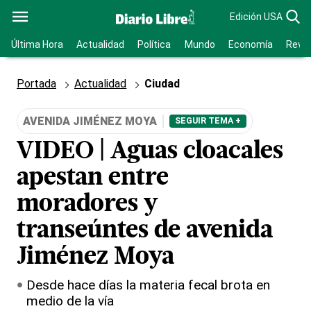
Edición USA
Última Hora
Actualidad
Política
Mundo
Economía
Revis
Portada
Actualidad
Ciudad
AVENIDA JIMÉNEZ MOYA
SEGUIR TEMA +
VIDEO | Aguas cloacales
apestan entre
moradores y
transeúntes de avenida
Jiménez Moya
Desde hace días la materia fecal brota en
medio de la vía