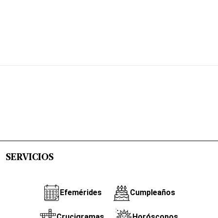
SERVICIOS
Efemérides
Cumpleaños
Crucigramas
Horóscopos