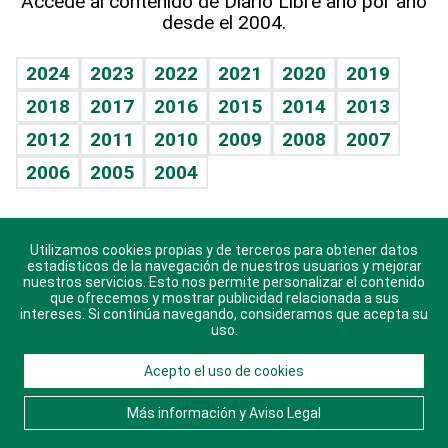
Accede al contenido de Diario Libre año por año
desde el 2004.
Diario de nutrición
BRV
Mundo gamer
RSS
Vida y familia
TBT Deportivo
Guía del dinero
Horóscopos
2024
2023
2022
2021
2020
2019
Eñe
2018
2017
2016
2015
2014
2013
Crucigramas
2012
2011
2010
2009
2008
2007
Celebrando la vida
2006
2005
2004
Sin complejos
En pocas palabras
Utilizamos cookies propias y de terceros para obtener datos
Descarga nuestras aplicaciones para Android, iOS y
Escuchando al corazón
estadísticos de la navegación de nuestros usuarios y mejorar
sistema Huawei.
nuestros servicios. Esto nos permite personalizar el contenido
que ofrecemos y mostrar publicidad relacionada a sus
Economía Personal
intereses. Si continúa navegando, consideramos que acepta su
uso.
Consulta Libre
Acepto el uso de cookies
© 2021 Diario Libre, todos los derechos reservados.
Consulta el
Aviso Legal
. Ponte en
Contacto
con
Más información y Aviso Legal
nosotros y conoce más sobre Diario Libre