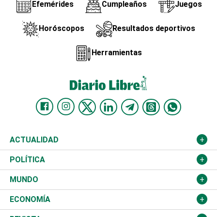
Efemérides
Cumpleaños
Juegos
Horóscopos
Resultados deportivos
Herramientas
ACTUALIDAD
Nacional
POLÍTICA
Ciudad
Partidos
MUNDO
Educación
JCE
Estados Unidos
ECONOMÍA