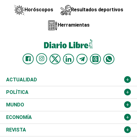
Horóscopos
Resultados deportivos
Herramientas
ACTUALIDAD
Nacional
POLÍTICA
Ciudad
Partidos
MUNDO
Educación
JCE
Estados Unidos
ECONOMÍA
Salud
TSE
América Latina
Finanzas
REVISTA