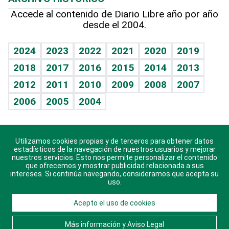
Hablando con el pediatra
Línea de hit
Columnistas
Hecho en casa
Cumpleaños
Accede al contenido de Diario Libre año por año
desde el 2004.
Diario de nutrición
Libreta deportiva
Lecturas
Mundo gamer
RSS
Vida y familia
BRV
Más firmas
Guía del dinero
Horóscopos
2024
2023
2022
2021
2020
2019
Eñe
TBT Deportivo
2018
2017
2016
2015
2014
2013
Juegos
2012
2011
2010
2009
2008
2007
Celebrando la vida
2006
2005
2004
Sin complejos
En pocas palabras
Utilizamos cookies propias y de terceros para obtener datos
Descarga nuestras aplicaciones para Android, iOS y
Escuchando al corazón
estadísticos de la navegación de nuestros usuarios y mejorar
sistema Huawei.
nuestros servicios. Esto nos permite personalizar el contenido
que ofrecemos y mostrar publicidad relacionada a sus
Economía Personal
intereses. Si continúa navegando, consideramos que acepta su
uso.
Consulta Libre
Acepto el uso de cookies
© 2021 Diario Libre, todos los derechos reservados.
Consulta el
Aviso Legal
. Ponte en
Contacto
con
Más información y Aviso Legal