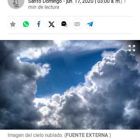
Santo Domingo
- jun. 17, 2020 | 03:00 a. m.
|
1
min de lectura
Imagen del cielo nublado. (
FUENTE EXTERNA
)