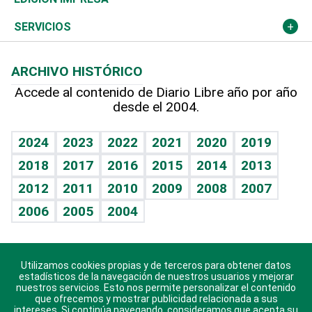
Resto del mundo
Economía personal
Podcast Arte Libre
Más deportes
Columnistas
Cambio climático
Opinión
SERVICIOS
Macroeconomía
Mi mascota
Resultados deportivos
Lecturas
Planeta
Efemérides
ARCHIVO HISTÓRICO
Hablando con el pediatra
Línea de hit
Más firmas
Hecho en casa
Cumpleaños
Accede al contenido de Diario Libre año por año
desde el 2004.
Diario de nutrición
BRV
Mundo gamer
RSS
Vida y familia
TBT Deportivo
Guía del dinero
Horóscopos
2024
2023
2022
2021
2020
2019
Eñe
2018
2017
2016
2015
2014
2013
Crucigramas
2012
2011
2010
2009
2008
2007
Celebrando la vida
2006
2005
2004
Sin complejos
En pocas palabras
Utilizamos cookies propias y de terceros para obtener datos
Descarga nuestras aplicaciones para Android, iOS y
Escuchando al corazón
estadísticos de la navegación de nuestros usuarios y mejorar
sistema Huawei.
nuestros servicios. Esto nos permite personalizar el contenido
que ofrecemos y mostrar publicidad relacionada a sus
Economía Personal
intereses. Si continúa navegando, consideramos que acepta su