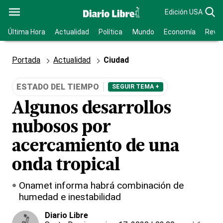
Edición USA
Última Hora
Actualidad
Política
Mundo
Economía
Revis
Portada
Actualidad
Ciudad
ESTADO DEL TIEMPO
SEGUIR TEMA +
Algunos desarrollos
nubosos por
acercamiento de una
onda tropical
Onamet informa habrá combinación de
humedad e inestabilidad
Diario Libre