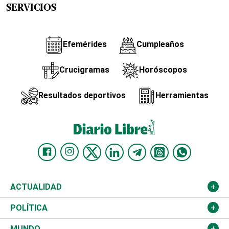
SERVICIOS
Efemérides
Cumpleaños
Crucigramas
Horóscopos
Resultados deportivos
Herramientas
ACTUALIDAD
Nacional
POLÍTICA
Ciudad
Partidos
MUNDO