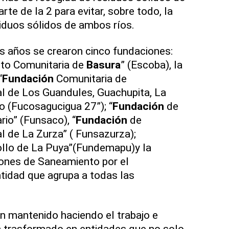
arte de la 2 para evitar, sobre todo, la
iduos sólidos de ambos ríos.
os años se crearon cinco fundaciones:
to Comunitaria de
Basura
” (Escoba), la
“
Fundación
Comunitaria de
 de Los Guandules, Guachupita, La
o (Fucosagucigua 27”); “
Fundación
de
io” (Funsaco), “
Fundación
de
 de La Zurza” ( Funsazurza);
llo de La Puya”(Fundemapu)
y la
ones de Saneamiento por el
ntidad que agrupa a todas las
an mantenido haciendo el trabajo e
n trasformado en entidades que no solo