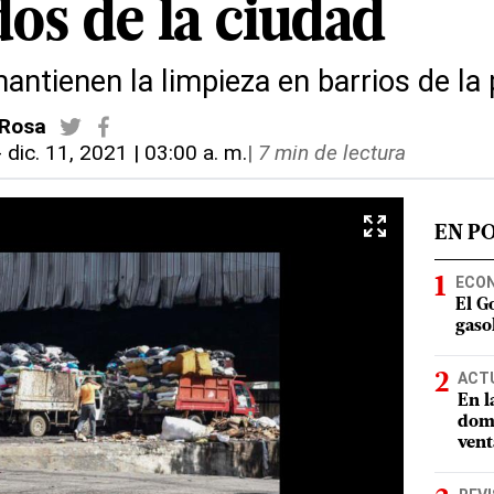
os de la ciudad
ntienen la limpieza en barrios de la 
 Rosa
-
dic. 11, 2021 | 03:00 a. m.
|
7 min de lectura
EN P
ECO
El G
gasol
ACT
En l
domi
vent