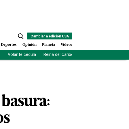
Cambiar a edición USA
Deportes
Opinión
Planeta
Videos
s
Volante cédula
Reina del Caribe
Clausura Juegos Centro
 basura:
os