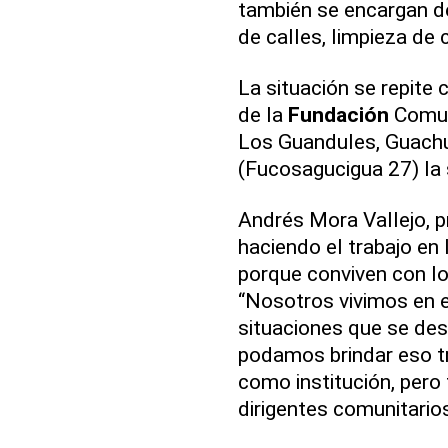
también se encargan de
de calles, limpieza de
La situación se repite
de la
Fundación
Comun
Los Guandules, Guachu
(Fucosagucigua 27) la s
Andrés Mora Vallejo, p
haciendo el trabajo en
porque conviven con l
“Nosotros vivimos en e
situaciones que se des
podamos brindar eso t
como institución, per
dirigentes comunitarios