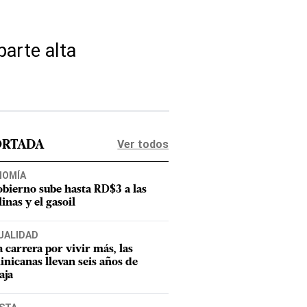
parte alta
Ver todos
ORTADA
NOMÍA
obierno sube hasta RD$3 a las
inas y el gasoil
UALIDAD
a carrera por vivir más, las
nicanas llevan seis años de
aja