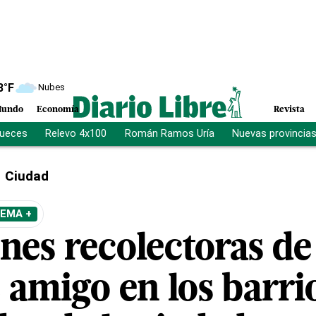
8
°F
Nubes
undo
Economía
Revista
jueces
Relevo 4x100
Román Ramos Uría
Nuevas provincia
Ciudad
TEMA +
nes recolectoras de
 amigo en los barri