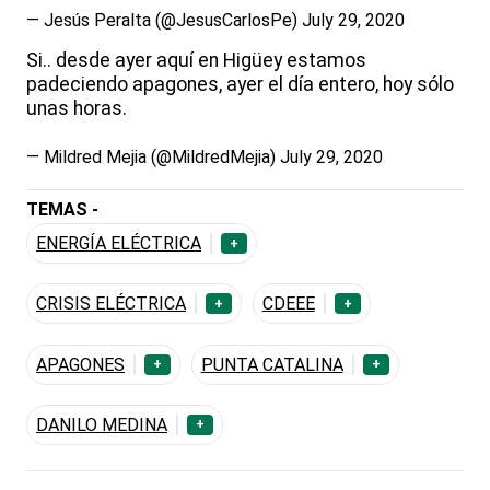
— Jesús Peralta (@JesusCarlosPe)
July 29, 2020
Si.. desde ayer aquí en Higüey estamos
padeciendo apagones, ayer el día entero, hoy sólo
unas horas.
— Mildred Mejia (@MildredMejia)
July 29, 2020
TEMAS -
ENERGÍA ELÉCTRICA
+
CRISIS ELÉCTRICA
CDEEE
+
+
APAGONES
PUNTA CATALINA
+
+
DANILO MEDINA
+