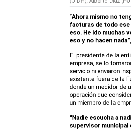
(OIDH), Alberto Díaz
(
FO
“
Ahora mismo no teng
facturas de todo ese
eso. He ido muchas v
eso y no hacen nada”
El presidente de la ent
empresa, se lo tomaron
servicio ni enviaron in
existente fuera de la F
donde un medidor de u
operación que consider
un miembro de la empre
“Nadie escucha a nadi
supervisor municipal