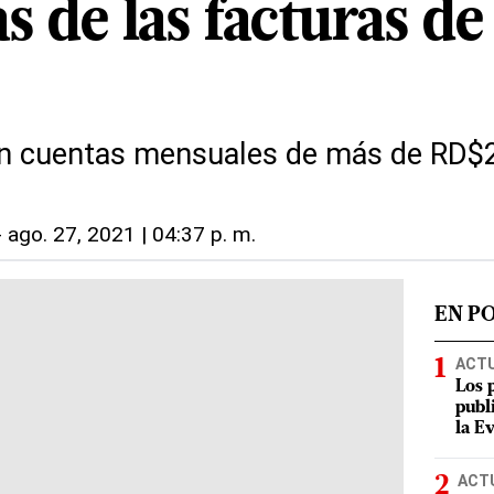
 de las facturas de
gan cuentas mensuales de más de RD$
-
ago. 27, 2021 | 04:37 p. m.
EN P
ACT
Los 
publ
la E
ACT