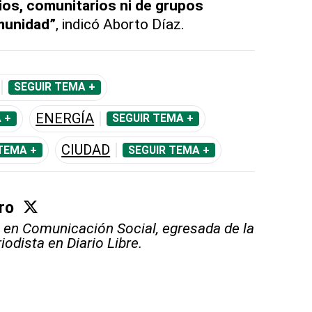
ios, comunitarios ni de grupos
munidad”
, indicó Aborto Díaz.
SEGUIR TEMA +
ENERGÍA
 +
SEGUIR TEMA +
CIUDAD
TEMA +
SEGUIR TEMA +
ro
 en Comunicación Social, egresada de la
odista en Diario Libre.