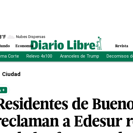
8
°F
Nubes Dispersas
undo
Economía
Revista
ema Corte
Relevo 4x100
Aranceles de Trump
Decomisos d
Ciudad
 +
Residentes de Bueno
reclaman a Edesur r