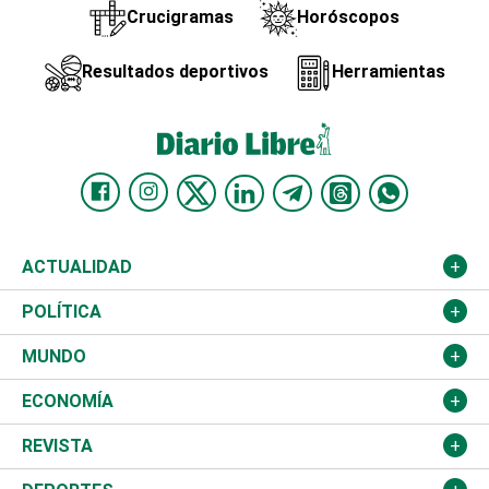
Crucigramas
Horóscopos
Resultados deportivos
Herramientas
ACTUALIDAD
Nacional
POLÍTICA
Ciudad
Partidos
MUNDO
Educación
JCE
Estados Unidos
ECONOMÍA
Salud
TSE
América Latina
Finanzas
REVISTA
Justicia
Congreso Nacional
Haití