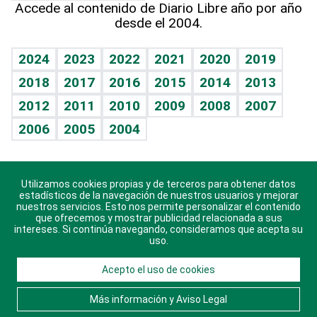
Accede al contenido de Diario Libre año por año
desde el 2004.
Diario de nutrición
BRV
Mundo gamer
RSS
Vida y familia
TBT Deportivo
Guía del dinero
Horóscopos
2024
2023
2022
2021
2020
2019
Eñe
2018
2017
2016
2015
2014
2013
Crucigramas
2012
2011
2010
2009
2008
2007
Celebrando la vida
2006
2005
2004
Sin complejos
En pocas palabras
Utilizamos cookies propias y de terceros para obtener datos
Descarga nuestras aplicaciones para Android, iOS y
Escuchando al corazón
estadísticos de la navegación de nuestros usuarios y mejorar
sistema Huawei.
nuestros servicios. Esto nos permite personalizar el contenido
que ofrecemos y mostrar publicidad relacionada a sus
Economía Personal
intereses. Si continúa navegando, consideramos que acepta su
uso.
Consulta Libre
Acepto el uso de cookies
© 2021 Diario Libre, todos los derechos reservados.
Consulta el
Aviso Legal
. Ponte en
Contacto
con
Más información y Aviso Legal
nosotros y conoce más sobre Diario Libre