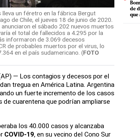
Bomb
de d
lleva un féretro en la fábrica Bergut
que 
ago de Chile, el jueves 18 de junio de 2020.
s anunciaron el sábado 202 nuevos muertos
ría el total de fallecidos a 4.295 por la
s informaron de 3.069 decesos
CR de probables muertos por el virus, lo
7.364 en el país sudamericano. (
FOTO
P) — Los contagios y decesos por el
dan tregua en América Latina. Argentina
rtando un fuerte incremento de los casos
s de cuarentena que podrían ampliarse
peraba los 40.000 casos y alcanzaba
or
COVID-19
, en su vecino del Cono Sur