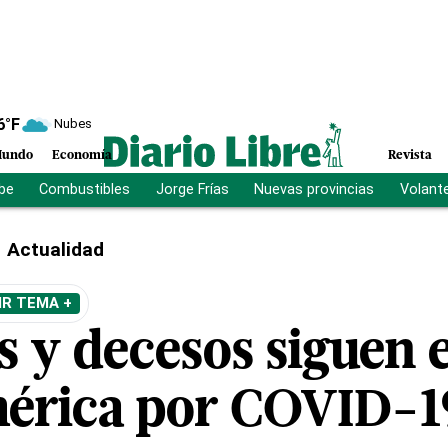
6
°F
Nubes
undo
Economía
Revista
ibe
Combustibles
Jorge Frías
Nuevas provincias
Volant
Actualidad
IR TEMA +
s y decesos siguen e
érica por COVID-1