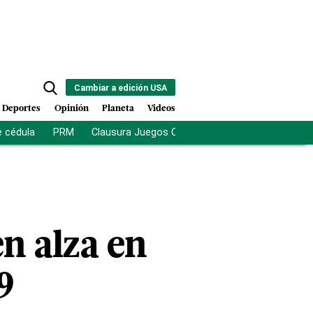
Cambiar a edición USA
Deportes
Opinión
Planeta
Videos
e cédula
PRM
Clausura Juegos Centroamericanos
De la Es
n alza en
9