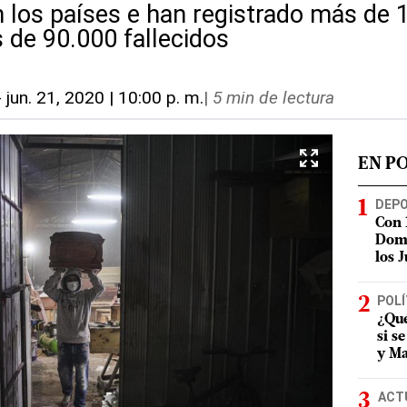
los países e han registrado más de 1
 de 90.000 fallecidos
-
jun. 21, 2020 | 10:00 p. m.
|
5 min de lectura
EN P
DEP
Con 
Domi
los 
POLÍ
¿Qué
si s
y Ma
ACT