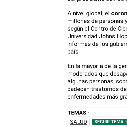
A nivel global, el
coron
millones de personas 
según el Centro de Cie
Universidad Johns Hop
informes de los gobier
país.
En la mayoría de la ge
moderados que desapa
algunas personas, sob
padecen trastornos d
enfermedades más grav
TEMAS -
SALUD
SEGUIR TEMA 