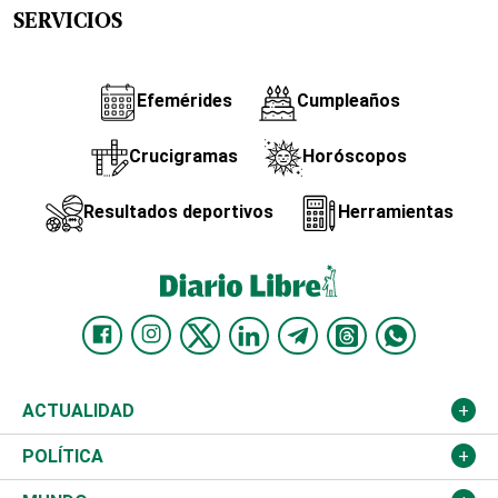
SERVICIOS
Efemérides
Cumpleaños
Crucigramas
Horóscopos
Resultados deportivos
Herramientas
ACTUALIDAD
Nacional
POLÍTICA