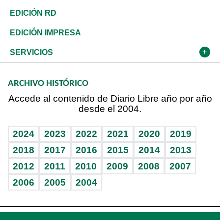
Ocenanía
Telecom.
Sociales
Tenis
En Directo
Historia
Revista
EDICIÓN RD
Caribe
Global y variable
Novedades
Olimpismo
Frente al Statu Quo
Despertando al gigante
Deportes
EDICIÓN IMPRESA
Resto del mundo
Economía personal
Podcast Arte Libre
Más deportes
El Espía
Cambio climático
Opinión
SERVICIOS
Macroeconomía
Mi mascota
Resultados deportivos
Noticiero Poteleche
Planeta
Efemérides
ARCHIVO HISTÓRICO
Hablando con el pediatra
Línea de hit
Columnistas
Hecho en casa
Cumpleaños
Accede al contenido de Diario Libre año por año
desde el 2004.
Diario de nutrición
Libreta deportiva
Lecturas
Mundo gamer
RSS
Vida y familia
BRV
Más firmas
Guía del dinero
Horóscopos
2024
2023
2022
2021
2020
2019
Eñe
TBT Deportivo
2018
2017
2016
2015
2014
2013
Juegos
2012
2011
2010
2009
2008
2007
Celebrando la vida
2006
2005
2004
Sin complejos
En pocas palabras