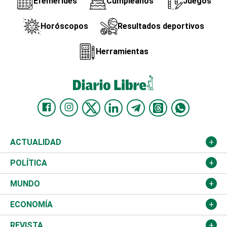
Efemérides
Cumpleaños
Juegos
Horóscopos
Resultados deportivos
Herramientas
ACTUALIDAD
Nacional
POLÍTICA
Ciudad
Partidos
MUNDO
Educación
JCE
Estados Unidos
ECONOMÍA
Salud
TSE
América Latina
Finanzas
REVISTA