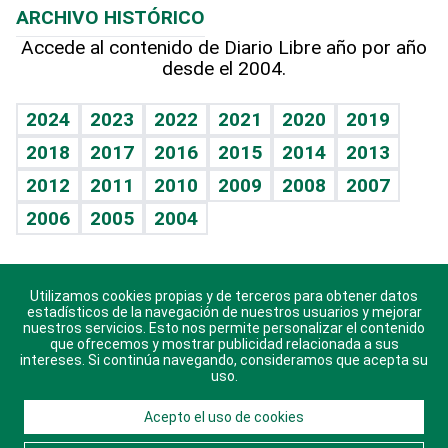
ARCHIVO HISTÓRICO
Hablando con el pediatra
Línea de hit
Lecturas
Hecho en casa
Cumpleaños
Accede al contenido de Diario Libre año por año
desde el 2004.
Diario de nutrición
BRV
Más firmas
Mundo gamer
RSS
Vida y familia
TBT Deportivo
Guía del dinero
Horóscopos
2024
2023
2022
2021
2020
2019
Eñe
2018
2017
2016
2015
2014
2013
Juegos
2012
2011
2010
2009
2008
2007
Celebrando la vida
2006
2005
2004
Sin complejos
En pocas palabras
Utilizamos cookies propias y de terceros para obtener datos
Descarga nuestras aplicaciones para Android, iOS y
Escuchando al corazón
estadísticos de la navegación de nuestros usuarios y mejorar
sistema Huawei.
nuestros servicios. Esto nos permite personalizar el contenido
que ofrecemos y mostrar publicidad relacionada a sus
Economía Personal
intereses. Si continúa navegando, consideramos que acepta su
uso.
Consulta Libre
Acepto el uso de cookies
© 2021 Diario Libre, todos los derechos reservados.