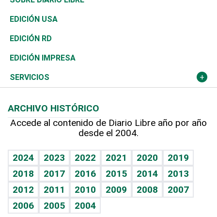
Reportajes
África
Vivienda
Buena Vida
Ciclismo
En Directo
Tecnología
Economía
EDICIÓN USA
Ocenanía
Telecom.
Sociales
Tenis
El Espía
Historia
Revista
EDICIÓN RD
Caribe
Global y variable
Novedades
Olimpismo
Noticiero Poteleche
Martes de tecnología
Deportes
EDICIÓN IMPRESA
Resto del mundo
Economía personal
Podcast Arte Libre
Más deportes
Columnistas
Cambio climático
Opinión
SERVICIOS
Macroeconomía
Mi mascota
Resultados deportivos
Lecturas
Planeta
Efemérides
ARCHIVO HISTÓRICO
Hablando con el pediatra
Línea de hit
Más firmas
Hecho en casa
Cumpleaños
Accede al contenido de Diario Libre año por año
desde el 2004.
Diario de nutrición
BRV
Mundo gamer
RSS
Vida y familia
TBT Deportivo
Guía del dinero
Horóscopos
2024
2023
2022
2021
2020
2019
Eñe
2018
2017
2016
2015
2014
2013
Crucigramas
2012
2011
2010
2009
2008
2007
Celebrando la vida
2006
2005
2004
Sin complejos