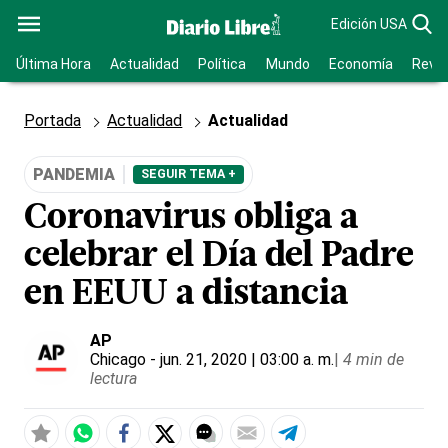
Edición USA
Última Hora
Actualidad
Política
Mundo
Economía
Revis
Portada
Actualidad
Actualidad
PANDEMIA
SEGUIR TEMA +
Coronavirus obliga a
celebrar el Día del Padre
en EEUU a distancia
AP
Chicago
- jun. 21, 2020 | 03:00 a. m.
|
4 min de
lectura