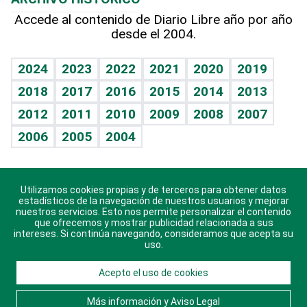
Hablando con el pediatra
Línea de hit
Más firmas
Hecho en casa
Cumpleaños
Accede al contenido de Diario Libre año por año
desde el 2004.
Diario de nutrición
BRV
Mundo gamer
RSS
Vida y familia
TBT Deportivo
Guía del dinero
Horóscopos
2024
2023
2022
2021
2020
2019
Eñe
2018
2017
2016
2015
2014
2013
Crucigramas
2012
2011
2010
2009
2008
2007
Celebrando la vida
2006
2005
2004
Sin complejos
En pocas palabras
Utilizamos cookies propias y de terceros para obtener datos
Descarga nuestras aplicaciones para Android, iOS y
Escuchando al corazón
estadísticos de la navegación de nuestros usuarios y mejorar
sistema Huawei.
nuestros servicios. Esto nos permite personalizar el contenido
que ofrecemos y mostrar publicidad relacionada a sus
Economía Personal
intereses. Si continúa navegando, consideramos que acepta su
uso.
Consulta Libre
Acepto el uso de cookies
© 2021 Diario Libre, todos los derechos reservados.
Consulta el
Aviso Legal
. Ponte en
Contacto
con
Más información y Aviso Legal