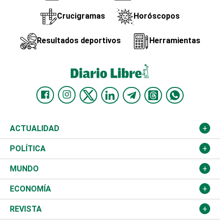
Crucigramas
Horóscopos
Resultados deportivos
Herramientas
ACTUALIDAD
Nacional
POLÍTICA
Ciudad
Partidos
MUNDO
Educación
JCE
Estados Unidos
ECONOMÍA
Salud
TSE
América Latina
Finanzas
REVISTA