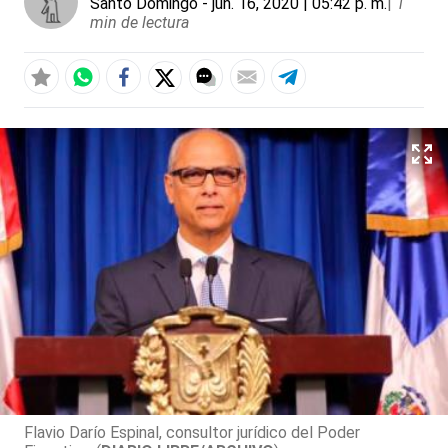
Santo Domingo
- jun. 16, 2020 | 05:42 p. m.
|
1
min de lectura
Flavio Darío Espinal, consultor jurídico del Poder