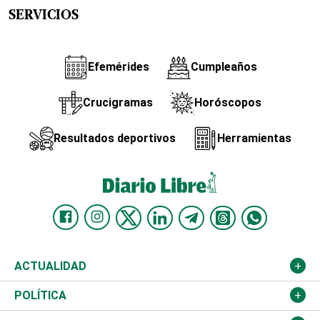
SERVICIOS
Efemérides
Cumpleaños
Crucigramas
Horóscopos
Resultados deportivos
Herramientas
ACTUALIDAD
Nacional
POLÍTICA