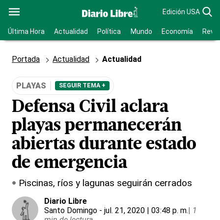
Edición USA
Última Hora
Actualidad
Política
Mundo
Economía
Revis
Portada
Actualidad
Actualidad
PLAYAS
SEGUIR TEMA +
Defensa Civil aclara
playas permanecerán
abiertas durante estado
de emergencia
Piscinas, ríos y lagunas seguirán cerrados
Diario Libre
Santo Domingo
- jul. 21, 2020 | 03:48 p. m.
|
1
min de lectura