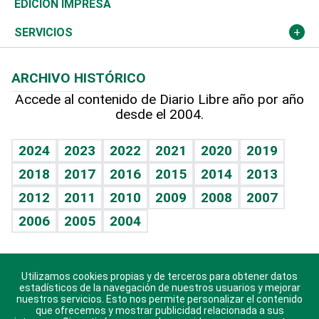
Global y variable
Novedades
Olimpismo
Noticiero Poteleche
Martes de tecnología
Deportes
EDICIÓN IMPRESA
Resto del mundo
Economía personal
Podcast Arte Libre
Más deportes
Columnistas
Cambio climático
Opinión
SERVICIOS
Macroeconomía
Mi mascota
Resultados deportivos
Lecturas
Planeta
Efemérides
ARCHIVO HISTÓRICO
Hablando con el pediatra
Línea de hit
Más firmas
Hecho en casa
Cumpleaños
Accede al contenido de Diario Libre año por año
desde el 2004.
Diario de nutrición
BRV
Mundo gamer
RSS
Vida y familia
TBT Deportivo
Guía del dinero
Horóscopos
2024
2023
2022
2021
2020
2019
Eñe
2018
2017
2016
2015
2014
2013
Crucigramas
2012
2011
2010
2009
2008
2007
Celebrando la vida
2006
2005
2004
Sin complejos
En pocas palabras
Utilizamos cookies propias y de terceros para obtener datos
Descarga nuestras aplicaciones para Android, iOS y
Escuchando al corazón
estadísticos de la navegación de nuestros usuarios y mejorar
sistema Huawei.
nuestros servicios. Esto nos permite personalizar el contenido
que ofrecemos y mostrar publicidad relacionada a sus
Economía Personal