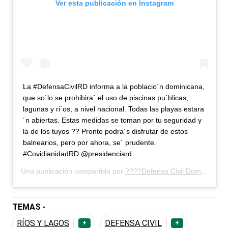
Ver esta publicación en Instagram
La #DefensaCivilRD informa a la poblacio´n dominicana,
que so´lo se prohibira´ el uso de piscinas pu´blicas,
lagunas y ri´os, a nivel nacional. Todas las playas estara
´n abiertas. Estas medidas se toman por tu seguridad y
la de los tuyos ?? Pronto podra´s disfrutar de estos
balnearios, pero por ahora, se´ prudente.
#CovidianidadRD @presidenciard
Una publicación compartida por
????Defensa Civil Dominicana????
TEMAS -
RÍOS Y LAGOS
DEFENSA CIVIL
+
+