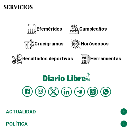
SERVICIOS
Efemérides
Cumpleaños
Crucigramas
Horóscopos
Resultados deportivos
Herramientas
ACTUALIDAD
Nacional
POLÍTICA