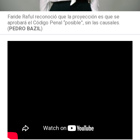
Faride Raful reconoció que la proyección es que se
aprobará el Código Penal “posible”, sin las causales.
(
PEDRO BAZIL
)