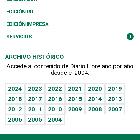
Ocenanía
Telecom.
Sociales
Tenis
El Espía
Historia
Revista
EDICIÓN RD
Caribe
Global y variable
Novedades
Olimpismo
Noticiero Poteleche
Martes de tecnología
Deportes
EDICIÓN IMPRESA
Resto del mundo
Economía personal
Podcast Arte Libre
Más deportes
Columnistas
Cambio climático
Opinión
SERVICIOS
Macroeconomía
Mi mascota
Resultados deportivos
Lecturas
Planeta
Efemérides
ARCHIVO HISTÓRICO
Hablando con el pediatra
Línea de hit
Más firmas
Hecho en casa
Cumpleaños
Accede al contenido de Diario Libre año por año
desde el 2004.
Diario de nutrición
BRV
Mundo gamer
RSS
Vida y familia
TBT Deportivo
Guía del dinero
Horóscopos
2024
2023
2022
2021
2020
2019
Eñe
2018
2017
2016
2015
2014
2013
Crucigramas
2012
2011
2010
2009
2008
2007
Celebrando la vida
2006
2005
2004
Sin complejos
En pocas palabras