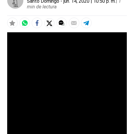
Santo Domingo
- jun. 14, 2020 | 10:50 p. m.
|
1
min de lectura