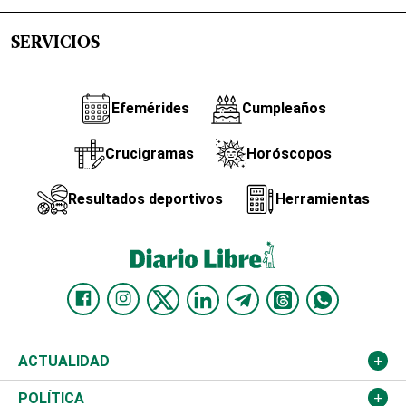
SERVICIOS
Efemérides
Cumpleaños
Crucigramas
Horóscopos
Resultados deportivos
Herramientas
ACTUALIDAD
Nacional
POLÍTICA