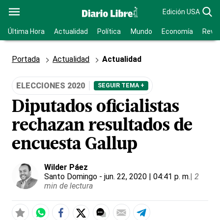
Edición USA
Última Hora
Actualidad
Política
Mundo
Economía
Revis
Portada
Actualidad
Actualidad
ELECCIONES 2020
SEGUIR TEMA +
Diputados oficialistas
rechazan resultados de
encuesta Gallup
Wilder Páez
Santo Domingo
- jun. 22, 2020 | 04:41 p. m.
|
2
min de lectura