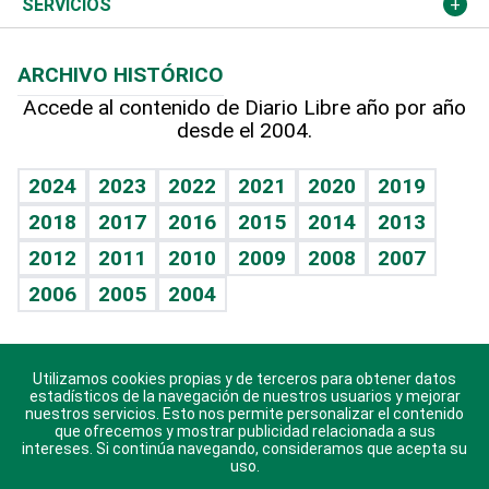
Podcast Arte Libre
Más deportes
Columnistas
Cambio climático
Opinión
SERVICIOS
Macroeconomía
Mi mascota
Resultados deportivos
Lecturas
Planeta
Efemérides
ARCHIVO HISTÓRICO
Hablando con el pediatra
Línea de hit
Más firmas
Hecho en casa
Cumpleaños
Accede al contenido de Diario Libre año por año
desde el 2004.
Diario de nutrición
BRV
Mundo gamer
RSS
Vida y familia
TBT Deportivo
Guía del dinero
Horóscopos
2024
2023
2022
2021
2020
2019
Eñe
2018
2017
2016
2015
2014
2013
Crucigramas
2012
2011
2010
2009
2008
2007
Celebrando la vida
2006
2005
2004
Sin complejos
En pocas palabras
Utilizamos cookies propias y de terceros para obtener datos
Descarga nuestras aplicaciones para Android, iOS y
Escuchando al corazón
estadísticos de la navegación de nuestros usuarios y mejorar
sistema Huawei.
nuestros servicios. Esto nos permite personalizar el contenido
que ofrecemos y mostrar publicidad relacionada a sus
Economía Personal
intereses. Si continúa navegando, consideramos que acepta su
uso.
Consulta Libre