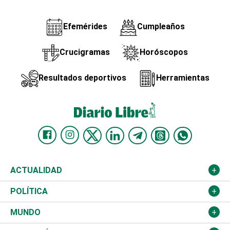
Efemérides
Cumpleaños
Crucigramas
Horóscopos
Resultados deportivos
Herramientas
ACTUALIDAD
Nacional
POLÍTICA
Ciudad
Partidos
MUNDO