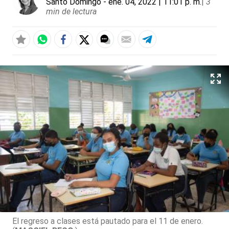
Santo Domingo
- ene. 04, 2022 | 11:01 p. m.
|
3
min de lectura
El regreso a clases está pautado para el 11 de enero.