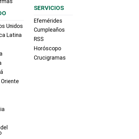
irmas
SERVICIOS
DO
Efemérides
os Unidos
Cumpleaños
ca Latina
RSS
Horóscopo
a
Crucigramas
a
dá
 Oriente
ia
e
 del
o