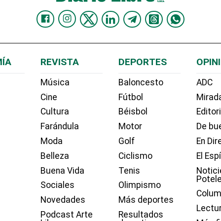
ÍA
REVISTA
DEPORTES
OPIN
Música
Baloncesto
ADC
Cine
Fútbol
Mirada
Cultura
Béisbol
Editor
Farándula
Motor
De bue
Moda
Golf
En Dir
Belleza
Ciclismo
El Esp
Buena Vida
Tenis
Notici
Potel
Sociales
Olimpismo
Colum
Novedades
Más deportes
Lectu
Podcast Arte
Resultados