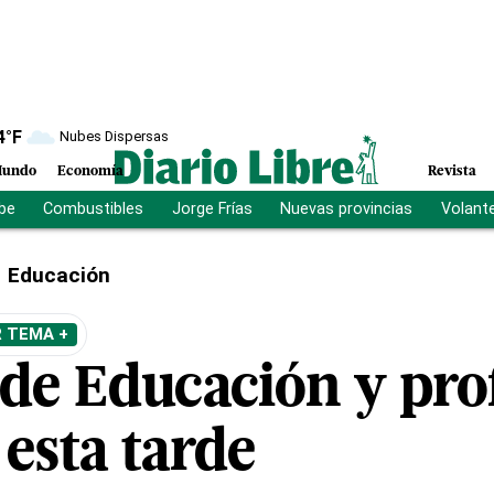
4
°F
Nubes Dispersas
undo
Economía
Revista
ibe
Combustibles
Jorge Frías
Nuevas provincias
Volant
Educación
R TEMA +
 de Educación y pro
esta tarde