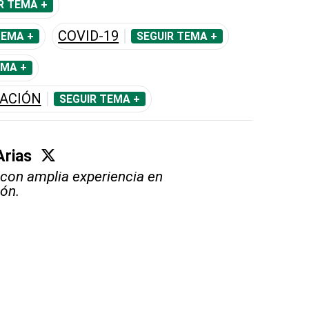
R TEMA +
COVID-19
TEMA +
SEGUIR TEMA +
EMA +
CACIÓN
SEGUIR TEMA +
Arias
 con amplia experiencia en
ión.