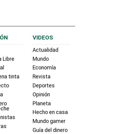
IÓN
VIDEOS
Actualidad
 Libre
Mundo
ial
Economía
na tinta
Revista
ecto
Deportes
ía
Opinión
ero
Planeta
eche
Hecho en casa
nistas
Mundo gamer
ras
Guía del dinero