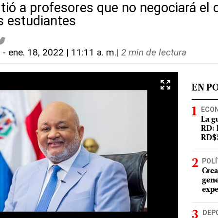
rtió a profesores que no negociará el 
s estudiantes
l
-
ene. 18, 2022 | 11:11 a. m.
|
2 min de lectura
EN P
ECO
La g
RD: 
RD$5
POLÍ
Crea
gene
expe
DEP