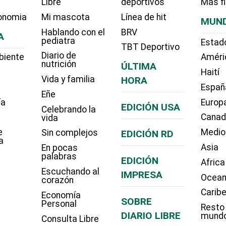
Libre
deportivos
Más f
onomia
Mi mascota
Línea de hit
MUN
Hablando con el
BRV
A
pediatra
Estad
TBT Deportivo
Diario de
biente
Améri
nutrición
ÚLTIMA
Haití
Vida y familia
HORA
Españ
Eñe
ía
Europ
EDICIÓN USA
Celebrando la
Cana
vida
e
Medio
Sin complejos
EDICIÓN RD
a
Asia
En pocas
palabras
EDICIÓN
Africa
Escuchando al
IMPRESA
Ocean
corazón
Carib
Economía
SOBRE
Personal
Resto
DIARIO LIBRE
mund
Consulta Libre