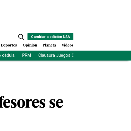
Cambiar a edición USA
Deportes
Opinión
Planeta
Videos
e cédula
PRM
Clausura Juegos Centroamericanos
De la Es
fesores se