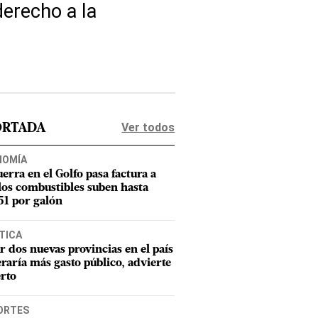
derecho a la
Ver todos
ORTADA
NOMÍA
uerra en el Golfo pasa factura a
los combustibles suben hasta
1 por galón
TICA
r dos nuevas provincias en el país
raría más gasto público, advierte
rto
ORTES