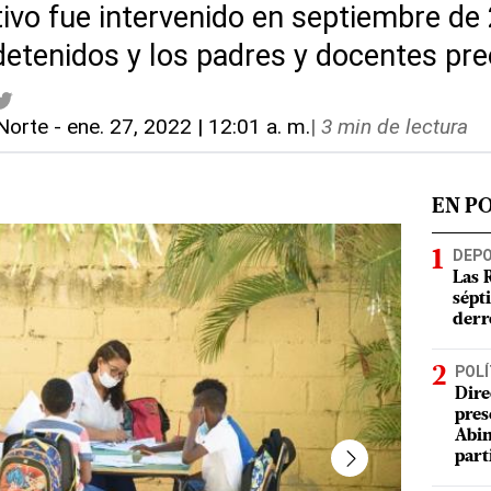
tivo fue intervenido en septiembre de
detenidos y los padres y docentes p
Norte
-
ene. 27, 2022 | 12:01 a. m.
|
3 min de lectura
EN P
DEP
Las 
sépt
derr
POLÍ
Dire
pres
Abin
part