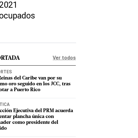
 2021
reocupados
Ver todos
ORTADA
ORTES
Reinas del Caribe van por su
imo oro seguido en los JCC, tras
otar a Puerto Rico
TICA
cción Ejecutiva del PRM acuerda
entar plancha única con
ader como presidente del
ido