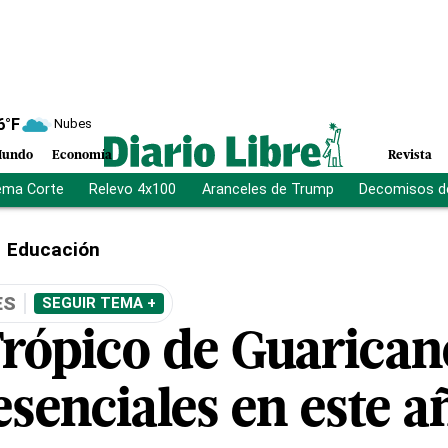
6
°F
Nubes
undo
Economía
Revista
ema Corte
Relevo 4x100
Aranceles de Trump
Decomisos d
Educación
ES
SEGUIR TEMA +
Trópico de Guarican
esenciales en este a