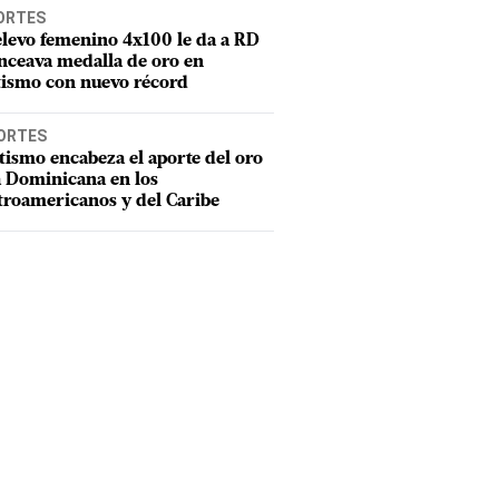
ORTES
elevo femenino 4x100 le da a RD
nceava medalla de oro en
tismo con nuevo récord
ORTES
tismo encabeza el aporte del oro
ada también se imparte clases a algunos estudiantes.
(
FRANCI
a Dominicana en los
troamericanos y del Caribe