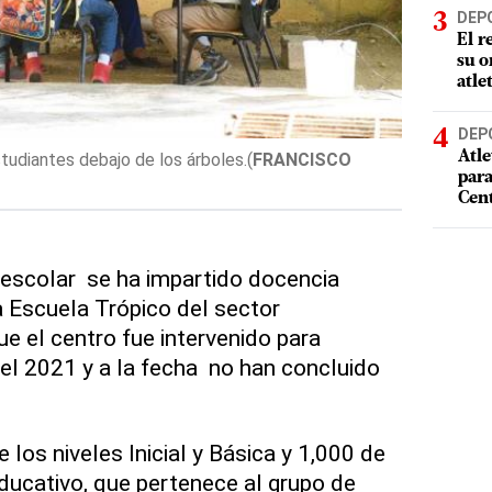
DEP
El r
su o
atle
DEP
Atle
tudiantes debajo de los árboles.
(
FRANCISCO
En la enram
par
ARIAS
)
Cen
 escolar se ha impartido docencia
a Escuela Trópico del sector
e el centro fue intervenido para
el 2021 y a la fecha no han concluido
los niveles Inicial y Básica y 1,000 de
educativo, que pertenece al grupo de