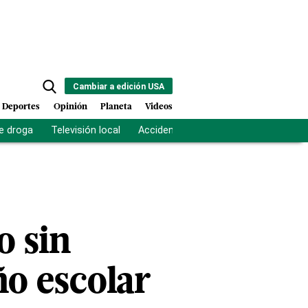
Cambiar a edición USA
Deportes
Opinión
Planeta
Videos
e droga
Televisión local
Accidente Los Ríos
Fuerza antipand
o sin
ño escolar