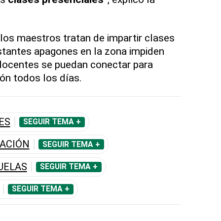
os maestros tratan de impartir clases
nstantes apagones en la zona impiden
 docentes se puedan conectar para
ón todos los días.
ES
SEGUIR TEMA +
CACIÓN
SEGUIR TEMA +
UELAS
SEGUIR TEMA +
SEGUIR TEMA +