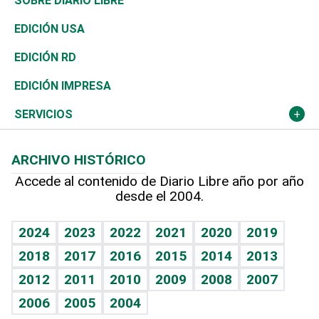
Mundo
SOBRE DIARIO LIBRE
Reportajes
África
Vivienda
Buena Vida
Ciclismo
En Directo
Tecnología
Economía
EDICIÓN USA
Ocenanía
Telecom.
Sociales
Tenis
El Espía
Historia
Revista
EDICIÓN RD
Caribe
Global y variable
Novedades
Olimpismo
Noticiero Poteleche
Martes de tecnología
Deportes
EDICIÓN IMPRESA
Resto del mundo
Economía personal
Podcast Arte Libre
Más deportes
Columnistas
Cambio climático
Opinión
SERVICIOS
Macroeconomía
Mi mascota
Resultados deportivos
Lecturas
Planeta
Efemérides
ARCHIVO HISTÓRICO
Hablando con el pediatra
Línea de hit
Más firmas
Hecho en casa
Cumpleaños
Accede al contenido de Diario Libre año por año
desde el 2004.
Diario de nutrición
BRV
Mundo gamer
RSS
Vida y familia
TBT Deportivo
Guía del dinero
Horóscopos
2024
2023
2022
2021
2020
2019
Eñe
2018
2017
2016
2015
2014
2013
Crucigramas
2012
2011
2010
2009
2008
2007
Celebrando la vida
2006
2005
2004
Sin complejos