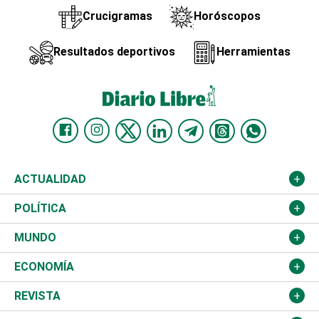
Crucigramas
Horóscopos
Resultados deportivos
Herramientas
ACTUALIDAD
Nacional
POLÍTICA
Ciudad
Partidos
MUNDO
Educación
JCE
Estados Unidos
ECONOMÍA
Salud
TSE
América Latina
Finanzas
REVISTA