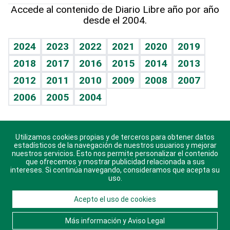
Hablando con el pediatra
Línea de hit
Más firmas
Hecho en casa
Cumpleaños
Accede al contenido de Diario Libre año por año
desde el 2004.
Diario de nutrición
BRV
Mundo gamer
RSS
Vida y familia
TBT Deportivo
Guía del dinero
Horóscopos
2024
2023
2022
2021
2020
2019
Eñe
2018
2017
2016
2015
2014
2013
Crucigramas
2012
2011
2010
2009
2008
2007
Celebrando la vida
2006
2005
2004
Sin complejos
En pocas palabras
Utilizamos cookies propias y de terceros para obtener datos
Descarga nuestras aplicaciones para Android, iOS y
Escuchando al corazón
estadísticos de la navegación de nuestros usuarios y mejorar
sistema Huawei.
nuestros servicios. Esto nos permite personalizar el contenido
que ofrecemos y mostrar publicidad relacionada a sus
Economía Personal
intereses. Si continúa navegando, consideramos que acepta su
uso.
Consulta Libre
Acepto el uso de cookies
© 2021 Diario Libre, todos los derechos reservados.
Consulta el
Aviso Legal
. Ponte en
Contacto
con
Más información y Aviso Legal