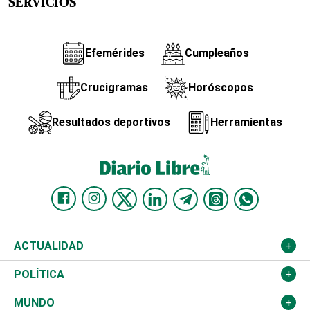
SERVICIOS
Efemérides
Cumpleaños
Crucigramas
Horóscopos
Resultados deportivos
Herramientas
ACTUALIDAD
Nacional
POLÍTICA
Ciudad
Partidos
MUNDO