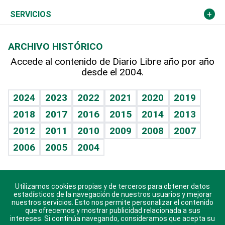
Resto del mundo
Economía personal
Podcast Arte Libre
Más deportes
Columnistas
Cambio climático
Opinión
SERVICIOS
Macroeconomía
Mi mascota
Resultados deportivos
Lecturas
Planeta
Efemérides
ARCHIVO HISTÓRICO
Hablando con el pediatra
Línea de hit
Más firmas
Hecho en casa
Cumpleaños
Accede al contenido de Diario Libre año por año
desde el 2004.
Diario de nutrición
BRV
Mundo gamer
RSS
Vida y familia
TBT Deportivo
Guía del dinero
Horóscopos
2024
2023
2022
2021
2020
2019
Eñe
2018
2017
2016
2015
2014
2013
Crucigramas
2012
2011
2010
2009
2008
2007
Celebrando la vida
2006
2005
2004
Sin complejos
En pocas palabras
Utilizamos cookies propias y de terceros para obtener datos
Descarga nuestras aplicaciones para Android, iOS y
Escuchando al corazón
estadísticos de la navegación de nuestros usuarios y mejorar
sistema Huawei.
nuestros servicios. Esto nos permite personalizar el contenido
que ofrecemos y mostrar publicidad relacionada a sus
Economía Personal
intereses. Si continúa navegando, consideramos que acepta su