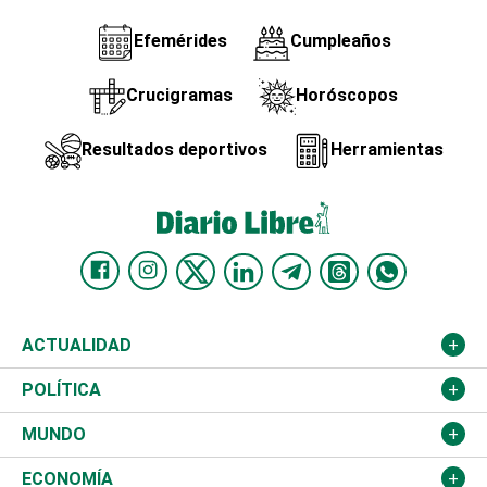
Efemérides
Cumpleaños
Crucigramas
Horóscopos
Resultados deportivos
Herramientas
ACTUALIDAD
Nacional
POLÍTICA
Ciudad
Partidos
MUNDO
Educación
JCE
Estados Unidos
ECONOMÍA