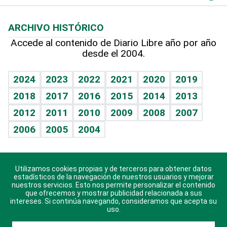
Macroeconomía
Mi mascota
Resultados deportivos
Lecturas
Planeta
Efemérides
ARCHIVO HISTÓRICO
Hablando con el pediatra
Línea de hit
Más firmas
Hecho en casa
Cumpleaños
Accede al contenido de Diario Libre año por año
desde el 2004.
Diario de nutrición
BRV
Mundo gamer
RSS
Vida y familia
TBT Deportivo
Guía del dinero
Horóscopos
2024
2023
2022
2021
2020
2019
Eñe
2018
2017
2016
2015
2014
2013
Crucigramas
2012
2011
2010
2009
2008
2007
Celebrando la vida
2006
2005
2004
Sin complejos
En pocas palabras
Utilizamos cookies propias y de terceros para obtener datos
Descarga nuestras aplicaciones para Android, iOS y
Escuchando al corazón
estadísticos de la navegación de nuestros usuarios y mejorar
sistema Huawei.
nuestros servicios. Esto nos permite personalizar el contenido
que ofrecemos y mostrar publicidad relacionada a sus
Economía Personal
intereses. Si continúa navegando, consideramos que acepta su
uso.
Consulta Libre