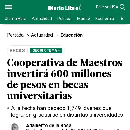
Edición USA
Última Hora
Actualidad
Política
Mundo
Economía
Revis
Portada
Actualidad
Educación
BECAS
SEGUIR TEMA +
Cooperativa de Maestros
invertirá 600 millones
de pesos en becas
universitarias
A la fecha han becado 1,749 jóvenes que
lograron graduarse en distintas universidades
Adalberto de la Rosa