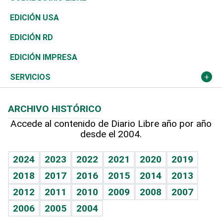
Reportajes
África
Vivienda
Buena Vida
Ciclismo
En Directo
Tecnología
Economía
EDICIÓN USA
Ocenanía
Telecom.
Sociales
Tenis
El Espía
Historia
Revista
EDICIÓN RD
Caribe
Global y variable
Novedades
Olimpismo
Noticiero Poteleche
Martes de tecnología
Deportes
EDICIÓN IMPRESA
Resto del mundo
Economía personal
Podcast Arte Libre
Más deportes
Columnistas
Cambio climático
Opinión
SERVICIOS
Macroeconomía
Mi mascota
Resultados deportivos
Lecturas
Planeta
Efemérides
ARCHIVO HISTÓRICO
Hablando con el pediatra
Línea de hit
Más firmas
Hecho en casa
Cumpleaños
Accede al contenido de Diario Libre año por año
desde el 2004.
Diario de nutrición
BRV
Mundo gamer
RSS
Vida y familia
TBT Deportivo
Guía del dinero
Horóscopos
2024
2023
2022
2021
2020
2019
Eñe
2018
2017
2016
2015
2014
2013
Crucigramas
2012
2011
2010
2009
2008
2007
Celebrando la vida
2006
2005
2004
Sin complejos