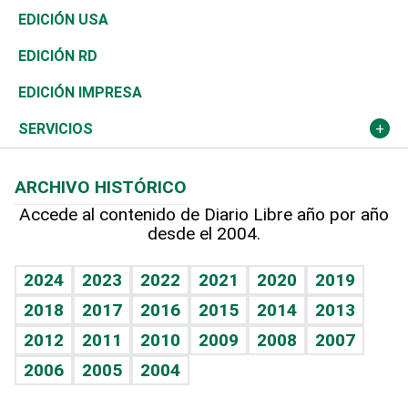
Reportajes
África
Vivienda
Buena Vida
Ciclismo
En Directo
Tecnología
Economía
EDICIÓN USA
Ocenanía
Telecom.
Sociales
Tenis
El Espía
Historia
Revista
EDICIÓN RD
Caribe
Global y variable
Novedades
Olimpismo
Noticiero Poteleche
Martes de tecnología
Deportes
EDICIÓN IMPRESA
Resto del mundo
Economía personal
Podcast Arte Libre
Más deportes
Columnistas
Cambio climático
Opinión
SERVICIOS
Macroeconomía
Mi mascota
Resultados deportivos
Lecturas
Planeta
Efemérides
ARCHIVO HISTÓRICO
Hablando con el pediatra
Línea de hit
Más firmas
Hecho en casa
Cumpleaños
Accede al contenido de Diario Libre año por año
desde el 2004.
Diario de nutrición
BRV
Mundo gamer
RSS
Vida y familia
TBT Deportivo
Guía del dinero
Horóscopos
2024
2023
2022
2021
2020
2019
Eñe
2018
2017
2016
2015
2014
2013
Crucigramas
2012
2011
2010
2009
2008
2007
Celebrando la vida
2006
2005
2004
Sin complejos