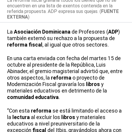
La reforma fiscal gravaría todos los bienes que no se
encuentren en una lista de exentos contenida en la
referida propuesta. ADP expresa sus quejas. (
FUENTE
EXTERNA
)
La
Asociación
Dominicana
de Profesores (
ADP
)
también externó su rechazo a la propuesta de
reforma
fiscal
, al igual que otros sectores.
En una carta enviada con fecha del martes 15 de
octubre al presidente de la República, Luis
Abinader, el gremio magisterial advirtió que, entre
otros aspectos, la
reforma
o proyecto de
Modernización Fiscal gravaría los
libros
y
materiales educativos en detrimento de la
comunidad
educativa
.
“Con esta
reforma
se está limitando el acceso a
la
lectura
al excluir los
libros
y materiales
educativos a nivel preuniversitario de la
excepción
fiscal
del Itbis, gravándolos ahora con