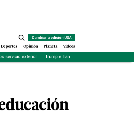
Cambiar a edición USA
Deportes
Opinión
Planeta
Videos
s servicio exterior
Trump e Irán
Fuerza antipandillas Haití
 educación