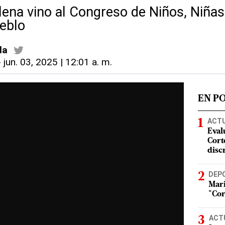
ilena vino al Congreso de Niños, Niña
eblo
la
-
jun. 03, 2025 | 12:01 a. m.
EN P
ACT
Eval
Corte
disc
DEP
Mari
"Cor
ACT