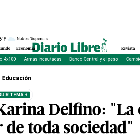
6
°F
Nubes Dispersas
undo
Economía
Revista
vo 4x100
Armas incautadas
Banco Central y el peso
Cambio
Educación
GUIR TEMA +
Karina Delfino: "La
ar de toda sociedad"