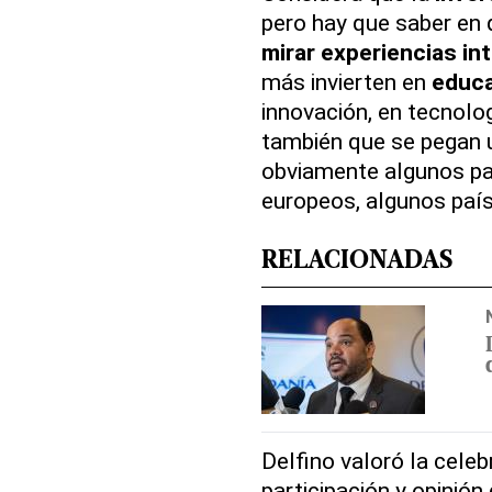
pero hay que saber en q
mirar experiencias in
más invierten en
educ
innovación, en tecnolog
también que se pegan u
obviamente algunos paí
europeos, algunos paí
RELACIONADAS
Delfino valoró la cele
participación y
opinión