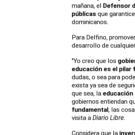
mañana, el
Defensor d
públicas
que garantice
dominicanos.
Para Delfino, promove
desarrollo de cualquie
"Yo creo que los
gobie
educación es el pilar
dudas, o sea para pod
exista ya sea de segur
que sea, la
educación
gobiernos entiendan qu
fundamental
, las cos
visita a
Diario Libre
.
Considera que la
inver