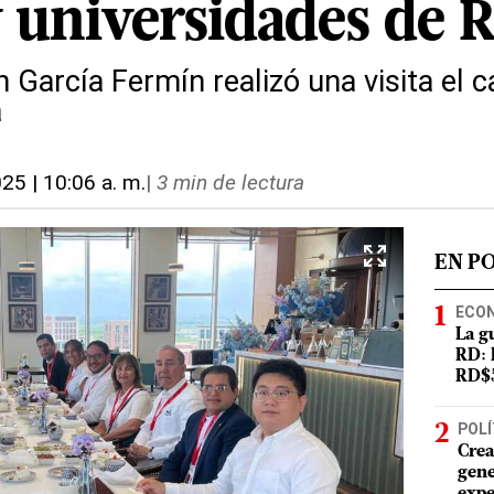
 universidades de 
in García Fermín realizó una visita e
a
025 | 10:06 a. m.
|
3 min de lectura
EN P
ECO
La g
RD: 
RD$5
POLÍ
Crea
gene
expe