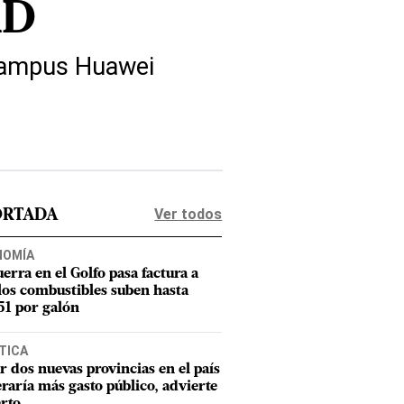
RD
l campus Huawei
Ver todos
ORTADA
NOMÍA
uerra en el Golfo pasa factura a
los combustibles suben hasta
1 por galón
TICA
r dos nuevas provincias en el país
raría más gasto público, advierte
rto