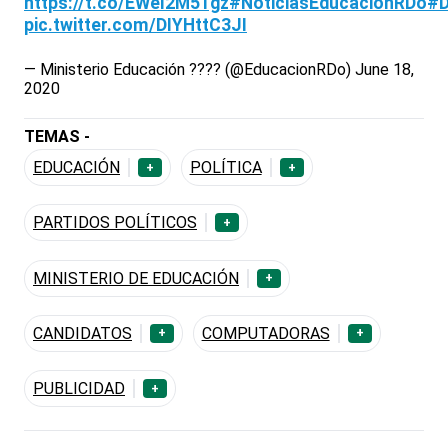
https://t.co/EWel2M51gz
#NoticiasEducaciónRDo
#D
pic.twitter.com/DIYHttC3JI
— Ministerio Educación ???? (@EducacionRDo)
June 18,
2020
TEMAS -
EDUCACIÓN
POLÍTICA
+
+
PARTIDOS POLÍTICOS
+
MINISTERIO DE EDUCACIÓN
+
CANDIDATOS
COMPUTADORAS
+
+
PUBLICIDAD
+