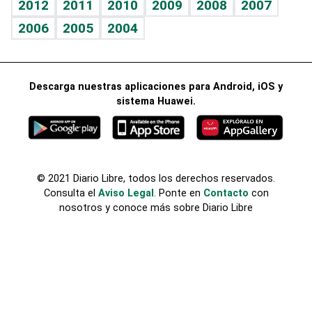
2012
2011
2010
2009
2008
2007
Celebrando la vida
2006
2005
2004
Sin complejos
En pocas palabras
Descarga nuestras aplicaciones para Android, iOS y
Escuchando al corazón
sistema Huawei.
Economía Personal
Consulta Libre
© 2021 Diario Libre, todos los derechos reservados.
Consulta el
Aviso Legal
. Ponte en
Contacto
con
nosotros y conoce más sobre Diario Libre