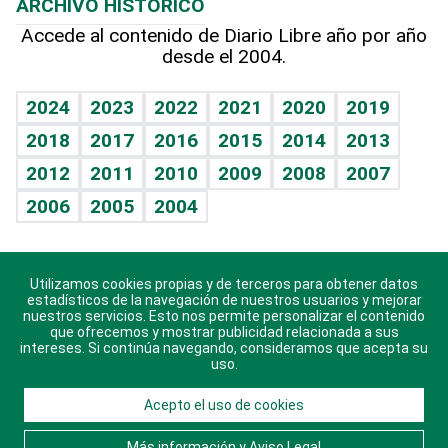
ARCHIVO HISTÓRICO
Hablando con el pediatra
Línea de hit
Más firmas
Hecho en casa
Cumpleaños
Accede al contenido de Diario Libre año por año
desde el 2004.
Diario de nutrición
BRV
Mundo gamer
RSS
Vida y familia
TBT Deportivo
Guía del dinero
Horóscopos
2024
2023
2022
2021
2020
2019
Eñe
2018
2017
2016
2015
2014
2013
Crucigramas
2012
2011
2010
2009
2008
2007
Celebrando la vida
2006
2005
2004
Sin complejos
En pocas palabras
Utilizamos cookies propias y de terceros para obtener datos
Descarga nuestras aplicaciones para Android, iOS y
Escuchando al corazón
estadísticos de la navegación de nuestros usuarios y mejorar
sistema Huawei.
nuestros servicios. Esto nos permite personalizar el contenido
que ofrecemos y mostrar publicidad relacionada a sus
Economía Personal
intereses. Si continúa navegando, consideramos que acepta su
uso.
Consulta Libre
Acepto el uso de cookies
© 2021 Diario Libre, todos los derechos reservados.
Consulta el
Aviso Legal
. Ponte en
Contacto
con
Más información y Aviso Legal