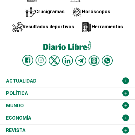
Crucigramas
Horóscopos
Resultados deportivos
Herramientas
ACTUALIDAD
Nacional
POLÍTICA
Ciudad
Partidos
MUNDO
Educación
JCE
Estados Unidos
ECONOMÍA
Salud
TSE
América Latina
Finanzas
REVISTA