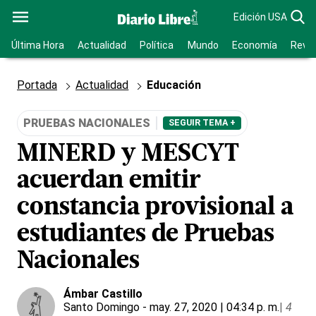
Edición USA
Última Hora
Actualidad
Política
Mundo
Economía
Revis
Portada
Actualidad
Educación
PRUEBAS NACIONALES
SEGUIR TEMA +
MINERD y MESCYT
acuerdan emitir
constancia provisional a
estudiantes de Pruebas
Nacionales
Ámbar Castillo
Santo Domingo
- may. 27, 2020 | 04:34 p. m.
|
4