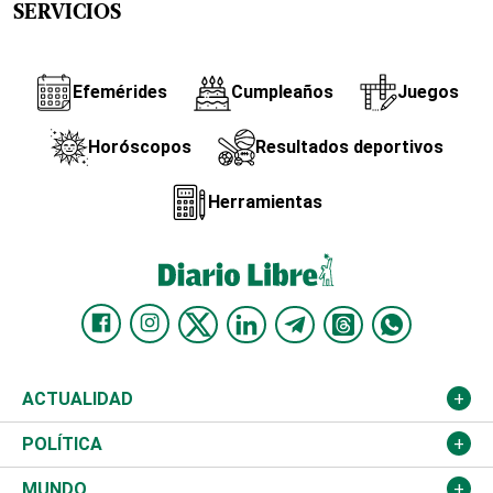
SERVICIOS
Efemérides
Cumpleaños
Juegos
Horóscopos
Resultados deportivos
Herramientas
ACTUALIDAD
Nacional
POLÍTICA
Ciudad
Partidos
MUNDO