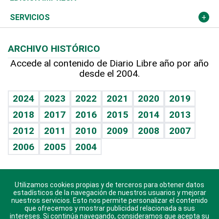
Resto del mundo
Economía personal
Podcast Arte Libre
Más deportes
Columnistas
Cambio climático
Opinión
SERVICIOS
Macroeconomía
Mi mascota
Resultados deportivos
Lecturas
Planeta
Efemérides
ARCHIVO HISTÓRICO
Hablando con el pediatra
Línea de hit
Más firmas
Hecho en casa
Cumpleaños
Accede al contenido de Diario Libre año por año
desde el 2004.
Diario de nutrición
BRV
Mundo gamer
RSS
Vida y familia
TBT Deportivo
Guía del dinero
Horóscopos
2024
2023
2022
2021
2020
2019
Eñe
2018
2017
2016
2015
2014
2013
Juegos
2012
2011
2010
2009
2008
2007
Celebrando la vida
2006
2005
2004
Sin complejos
En pocas palabras
Utilizamos cookies propias y de terceros para obtener datos
Descarga nuestras aplicaciones para Android, iOS y
Escuchando al corazón
estadísticos de la navegación de nuestros usuarios y mejorar
sistema Huawei.
nuestros servicios. Esto nos permite personalizar el contenido
que ofrecemos y mostrar publicidad relacionada a sus
Economía Personal
intereses. Si continúa navegando, consideramos que acepta su