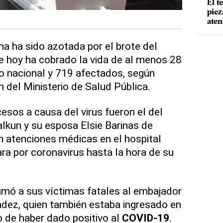
El t
piez
aten
a ha sido azotada por el brote del
e hoy ha cobrado la vida de al menos 28
io nacional y 719 afectados, según
n del Ministerio de Salud Pública.
esos a causa del virus fueron el del
lkun y su esposa Elsie Barinas de
n atenciones médicas en el hospital
ara por coronavirus hasta la hora de su
umó a sus víctimas fatales al embajador
dez, quien también estaba ingresado en
go de haber dado positivo al
COVID-19
.