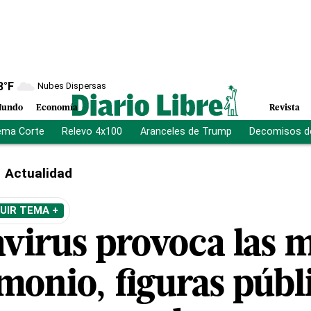
8
°F
Nubes Dispersas
undo
Economía
Revista
ema Corte
Relevo 4x100
Aranceles de Trump
Decomisos d
Actualidad
UIR TEMA +
avirus provoca las 
monio, figuras públ