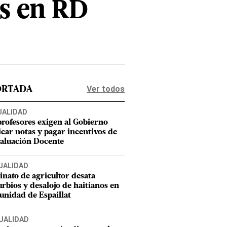
es en RD
Ver todos
ORTADA
UALIDAD
profesores exigen al Gobierno
icar notas y pagar incentivos de
valuación Docente
UALIDAD
inato de agricultor desata
urbios y desalojo de haitianos en
nidad de Espaillat
UALIDAD