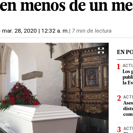
s en menos de un m
-
mar. 28, 2020 | 12:32 a. m.
|
7 min de lectura
EN P
ACT
Los 
publ
la E
ACT
Ases
dist
comu
ACT