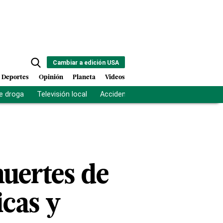
Cambiar a edición USA
Deportes
Opinión
Planeta
Videos
e droga
Televisión local
Accidente Los Ríos
Fuerza antipand
muertes de
icas y