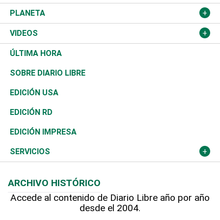
Sucesos
Europa
Empleo
Cultura
Fútbol
ADC
PLANETA
A Fondo
Canadá
Negocios
Farándula
Béisbol
Mirada Libre
Medioambiente
VIDEOS
Diálogo Libre
Medio Oriente
Energía
Moda
Motor
Editorial
Ciencia
Actualidad
ÚLTIMA HORA
José Boquete
Asia
Consumo
Belleza
Golf
De buena tinta
Clima
Mundo
SOBRE DIARIO LIBRE
Reportajes
África
Vivienda
Buena Vida
Ciclismo
En Directo
Tecnología
Economía
EDICIÓN USA
Ocenanía
Telecom.
Sociales
Tenis
El Espía
Historia
Revista
EDICIÓN RD
Caribe
Global y variable
Novedades
Olimpismo
Noticiero Poteleche
Martes de tecnología
Deportes
EDICIÓN IMPRESA
Resto del mundo
Economía personal
Podcast Arte Libre
Más deportes
Columnistas
Cambio climático
Opinión
SERVICIOS
Macroeconomía
Mi mascota
Resultados deportivos
Lecturas
Planeta
Efemérides
ARCHIVO HISTÓRICO
Hablando con el pediatra
Línea de hit
Más firmas
Hecho en casa
Cumpleaños
Accede al contenido de Diario Libre año por año
desde el 2004.
Diario de nutrición
BRV
Mundo gamer
RSS