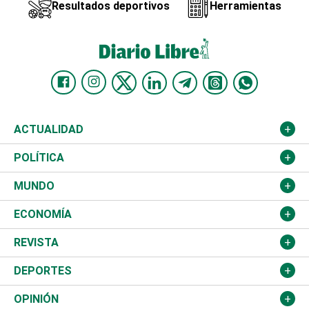
Resultados deportivos
Herramientas
ACTUALIDAD
Nacional
POLÍTICA
Ciudad
Partidos
MUNDO
Educación
JCE
Estados Unidos
ECONOMÍA
Salud
TSE
América Latina
Finanzas
REVISTA
Justicia
Congreso Nacional
Haití
Turismo
Música
DEPORTES
Política
Gobierno
España
Agro
Cine
Baloncesto
OPINIÓN