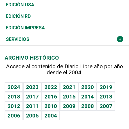
Reportajes
África
Vivienda
Buena Vida
Ciclismo
En Directo
Tecnología
Economía
EDICIÓN USA
Ocenanía
Telecom.
Sociales
Tenis
El Espía
Historia
Revista
EDICIÓN RD
Caribe
Global y variable
Novedades
Olimpismo
Noticiero Poteleche
Martes de tecnología
Deportes
EDICIÓN IMPRESA
Resto del mundo
Economía personal
Podcast Arte Libre
Más deportes
Columnistas
Cambio climático
Opinión
SERVICIOS
Macroeconomía
Mi mascota
Resultados deportivos
Lecturas
Planeta
Efemérides
ARCHIVO HISTÓRICO
Hablando con el pediatra
Línea de hit
Más firmas
Hecho en casa
Cumpleaños
Accede al contenido de Diario Libre año por año
desde el 2004.
Diario de nutrición
BRV
Mundo gamer
RSS
Vida y familia
TBT Deportivo
Guía del dinero
Horóscopos
2024
2023
2022
2021
2020
2019
Eñe
2018
2017
2016
2015
2014
2013
Crucigramas
2012
2011
2010
2009
2008
2007
Celebrando la vida
2006
2005
2004
Sin complejos