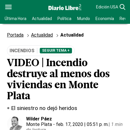
Edición USA
Última Hora
Actualidad
Política
Mundo
Economía
Revis
Portada
Actualidad
Actualidad
INCENDIOS
SEGUIR TEMA +
VIDEO | Incendio
destruye al menos dos
viviendas en Monte
Plata
El siniestro no dejó heridos
Wilder Páez
Monte Plata
- feb. 17, 2020 | 05:51 p. m.
|
1 min
de lectura