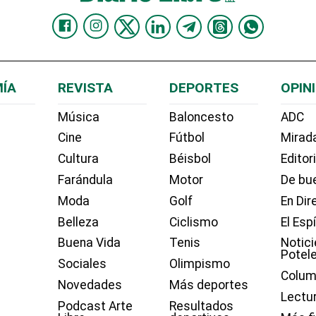
ÍA
REVISTA
DEPORTES
OPIN
Música
Baloncesto
ADC
Cine
Fútbol
Mirada
Cultura
Béisbol
Editor
Farándula
Motor
De bue
Moda
Golf
En Dir
Belleza
Ciclismo
El Esp
Buena Vida
Tenis
Notici
Potel
Sociales
Olimpismo
Colum
Novedades
Más deportes
Lectu
Podcast Arte
Resultados