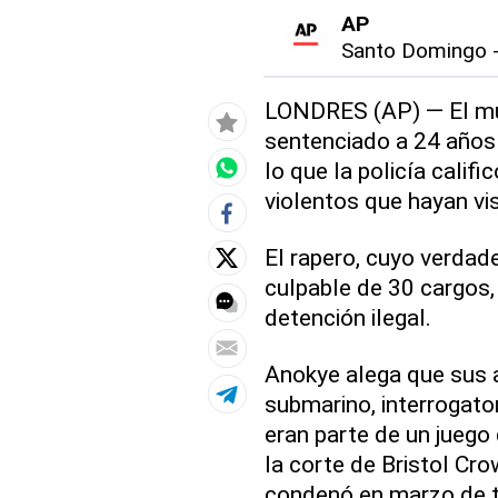
AP
Santo Domingo
LONDRES (AP) — El mús
sentenciado a 24 años e
lo que la policía calif
violentos que hayan vi
El rapero, cuyo verdad
culpable de 30 cargos,
detención ilegal.
Anokye alega que sus a
submarino, interrogator
eran parte de un juego
la corte de Bristol Cro
condenó en marzo de t