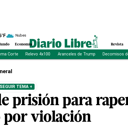
6
°F
Nubes
undo
Economía
Revista
ema Corte
Relevo 4x100
Aranceles de Trump
Decomisos d
neral
SEGUIR TEMA +
e prisión para rape
 por violación