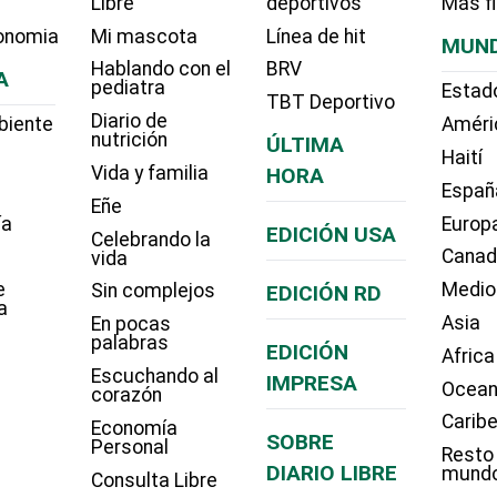
Libre
deportivos
Más f
onomia
Mi mascota
Línea de hit
MUN
Hablando con el
BRV
A
pediatra
Estad
TBT Deportivo
Diario de
biente
Améri
nutrición
ÚLTIMA
Haití
Vida y familia
HORA
Españ
Eñe
ía
Europ
EDICIÓN USA
Celebrando la
Cana
vida
e
Medio
Sin complejos
EDICIÓN RD
a
Asia
En pocas
palabras
EDICIÓN
Africa
Escuchando al
IMPRESA
Ocean
corazón
Carib
Economía
SOBRE
Personal
Resto
DIARIO LIBRE
mund
Consulta Libre