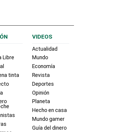
IÓN
VIDEOS
Actualidad
 Libre
Mundo
ial
Economía
na tinta
Revista
ecto
Deportes
ía
Opinión
ero
Planeta
eche
Hecho en casa
nistas
Mundo gamer
ras
Guía del dinero