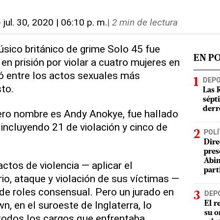
-
jul. 30, 2020 | 06:10 p. m.
|
2 min de lectura
ico británico de grime Solo 45 fue
EN P
n prisión por violar a cuatro mujeres en
icó entre los actos sexuales más
DEP
sto.
Las 
sépt
derr
ero nombre es Andy Anokye, fue hallado
 incluyendo 21 de violación y cinco de
POLÍ
Dire
pres
Abin
ctos de violencia — aplicar el
part
io, ataque y violación de sus víctimas —
 de roles consensual. Pero un jurado en
DEP
wn, en el suroeste de Inglaterra, lo
El r
su o
odos los cargos que enfrentaba