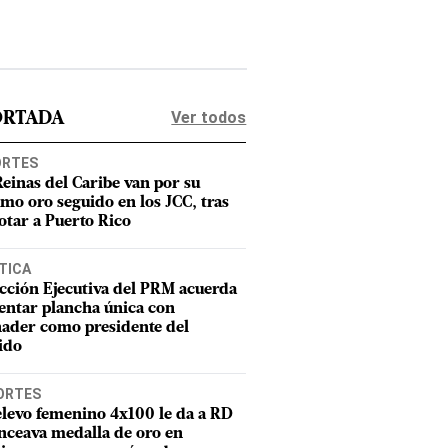
Ver todos
ORTADA
ORTES
Reinas del Caribe van por su
imo oro seguido en los JCC, tras
otar a Puerto Rico
TICA
cción Ejecutiva del PRM acuerda
entar plancha única con
ader como presidente del
ido
ORTES
elevo femenino 4x100 le da a RD
nceava medalla de oro en