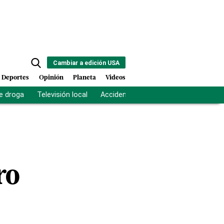
Cambiar a edición USA
Deportes
Opinión
Planeta
Videos
e droga
Televisión local
Accidente Los Ríos
Fuerza antipand
ro