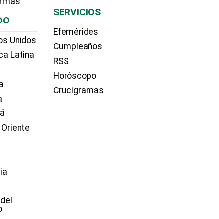
irmas
SERVICIOS
DO
Efemérides
os Unidos
Cumpleaños
ca Latina
RSS
Horóscopo
a
Crucigramas
a
dá
 Oriente
ia
e
 del
o