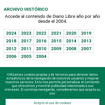
Macroeconomía
Mi mascota
Resultados deportivos
Lecturas
Planeta
Efemérides
ARCHIVO HISTÓRICO
Hablando con el pediatra
Línea de hit
Más firmas
Hecho en casa
Cumpleaños
Accede al contenido de Diario Libre año por año
desde el 2004.
Diario de nutrición
BRV
Mundo gamer
RSS
Vida y familia
TBT Deportivo
Guía del dinero
Horóscopos
2024
2023
2022
2021
2020
2019
Eñe
2018
2017
2016
2015
2014
2013
Crucigramas
2012
2011
2010
2009
2008
2007
Celebrando la vida
2006
2005
2004
Sin complejos
En pocas palabras
Utilizamos cookies propias y de terceros para obtener datos
Descarga nuestras aplicaciones para Android, iOS y
Escuchando al corazón
estadísticos de la navegación de nuestros usuarios y mejorar
sistema Huawei.
nuestros servicios. Esto nos permite personalizar el contenido
que ofrecemos y mostrar publicidad relacionada a sus
Economía Personal
intereses. Si continúa navegando, consideramos que acepta su
uso.
Consulta Libre
Acepto el uso de cookies