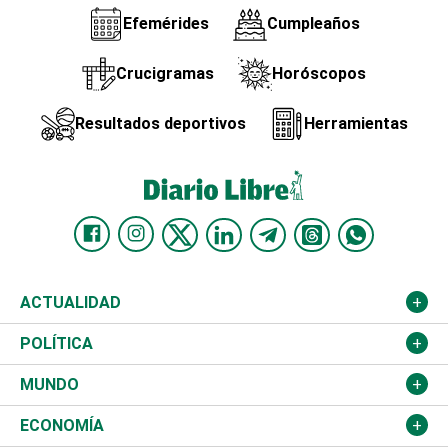
Efemérides
Cumpleaños
Crucigramas
Horóscopos
Resultados deportivos
Herramientas
ACTUALIDAD
Nacional
POLÍTICA
Ciudad
Partidos
MUNDO
Educación
JCE
Estados Unidos
ECONOMÍA