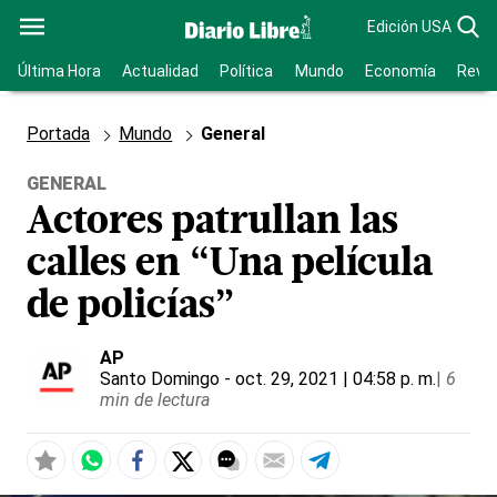
Edición USA
Última Hora
Actualidad
Política
Mundo
Economía
Revis
Portada
Mundo
General
GENERAL
Actores patrullan las
calles en “Una película
de policías”
AP
Santo Domingo
- oct. 29, 2021 | 04:58 p. m.
|
6
min de lectura