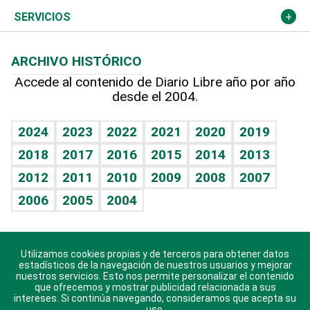
Resto del mundo
Economía personal
Podcast Arte Libre
Más deportes
Columnistas
Cambio climático
Opinión
SERVICIOS
Macroeconomía
Mi mascota
Resultados deportivos
Lecturas
Planeta
Efemérides
ARCHIVO HISTÓRICO
Hablando con el pediatra
Línea de hit
Más firmas
Hecho en casa
Cumpleaños
Accede al contenido de Diario Libre año por año
desde el 2004.
Diario de nutrición
BRV
Mundo gamer
RSS
Vida y familia
TBT Deportivo
Guía del dinero
Horóscopos
2024
2023
2022
2021
2020
2019
Eñe
2018
2017
2016
2015
2014
2013
Crucigramas
2012
2011
2010
2009
2008
2007
Celebrando la vida
2006
2005
2004
Sin complejos
En pocas palabras
Utilizamos cookies propias y de terceros para obtener datos
Descarga nuestras aplicaciones para Android, iOS y
Escuchando al corazón
estadísticos de la navegación de nuestros usuarios y mejorar
sistema Huawei.
nuestros servicios. Esto nos permite personalizar el contenido
que ofrecemos y mostrar publicidad relacionada a sus
Economía Personal
intereses. Si continúa navegando, consideramos que acepta su
uso.