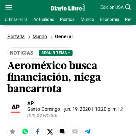
Edición USA
Última Hora
Actualidad
Política
Mundo
Economía
Revis
Portada
Mundo
General
NOTICIAS
SEGUIR TEMA +
Aeroméxico busca
financiación, niega
bancarrota
AP
Santo Domingo
- jun. 19, 2020 | 10:20 p. m.
|
2
min de lectura