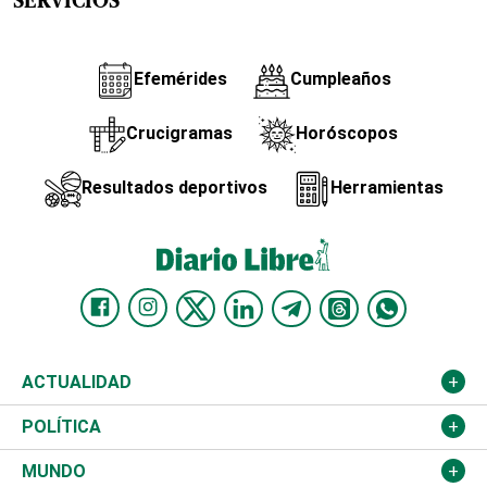
SERVICIOS
Efemérides
Cumpleaños
Crucigramas
Horóscopos
Resultados deportivos
Herramientas
ACTUALIDAD
Nacional
POLÍTICA
Ciudad
Partidos
MUNDO