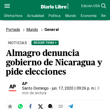
Edición USA
Última Hora
Actualidad
Política
Mundo
Economía
Revis
Portada
Mundo
General
NOTICIAS
SEGUIR TEMA +
Almagro denuncia
gobierno de Nicaragua y
pide elecciones
AP
Santo Domingo
- jun. 17, 2020 | 09:26 p. m.
|
3
min de lectura