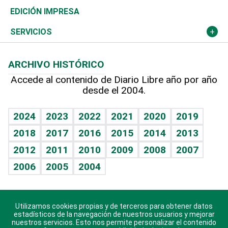
Caribe
Global y variable
Novedades
Olimpismo
Noticiero Poteleche
Martes de tecnología
Deportes
EDICIÓN IMPRESA
Resto del mundo
Economía personal
Podcast Arte Libre
Más deportes
Columnistas
Cambio climático
Opinión
SERVICIOS
Macroeconomía
Mi mascota
Resultados deportivos
Lecturas
Planeta
Efemérides
ARCHIVO HISTÓRICO
Hablando con el pediatra
Línea de hit
Más firmas
Hecho en casa
Cumpleaños
Accede al contenido de Diario Libre año por año
desde el 2004.
Diario de nutrición
BRV
Mundo gamer
RSS
Vida y familia
TBT Deportivo
Guía del dinero
Horóscopos
2024
2023
2022
2021
2020
2019
Eñe
2018
2017
2016
2015
2014
2013
Crucigramas
2012
2011
2010
2009
2008
2007
Celebrando la vida
2006
2005
2004
Sin complejos
En pocas palabras
Utilizamos cookies propias y de terceros para obtener datos
Descarga nuestras aplicaciones para Android, iOS y
Escuchando al corazón
estadísticos de la navegación de nuestros usuarios y mejorar
sistema Huawei.
nuestros servicios. Esto nos permite personalizar el contenido