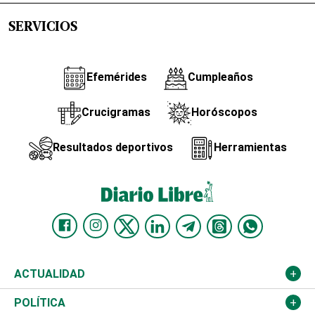
SERVICIOS
Efemérides
Cumpleaños
Crucigramas
Horóscopos
Resultados deportivos
Herramientas
ACTUALIDAD
Nacional
POLÍTICA