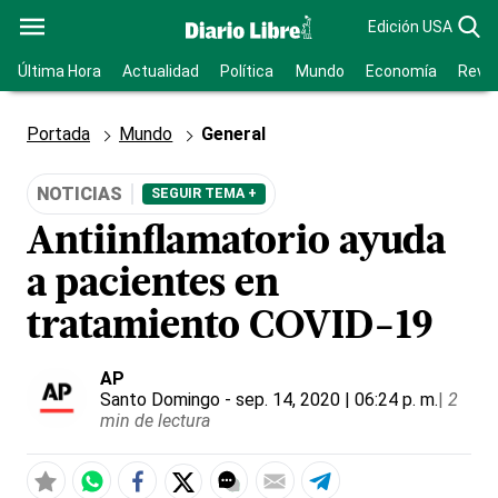
Edición USA
Última Hora
Actualidad
Política
Mundo
Economía
Revis
Portada
Mundo
General
NOTICIAS
SEGUIR TEMA +
Antiinflamatorio ayuda
a pacientes en
tratamiento COVID-19
AP
Santo Domingo
- sep. 14, 2020 | 06:24 p. m.
|
2
min de lectura